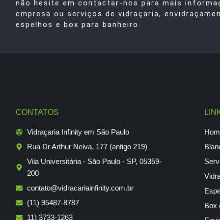
não hesite em contactar-nos para mais informa
empresa ou serviços de vidraçaria, envidraçame
espelhos e box para banheiro.
CONTATOS
LIN
Vidraçaria Infinity em São Paulo
Hom
Rua Dr Arthur Neiva, 177 (antigo 219)
Blan
Vila Universitária - São Paulo - SP, 05359-
Serv
200
Vidr
contato@vidracariainfinity.com.br
Espe
(11) 95487-8787
Box 
11) 3733-1263