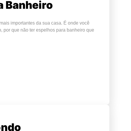
a Banheiro
mais importantes da sua casa. É onde você
o, por que não ter espelhos para banheiro que
ondo