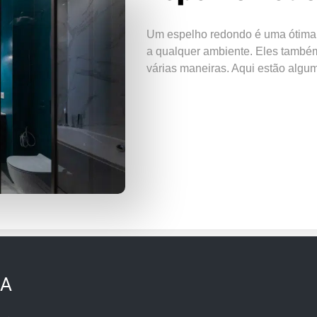
Um espelho redondo é uma ótima 
a qualquer ambiente. Eles també
várias maneiras. Aqui estão algu
IA